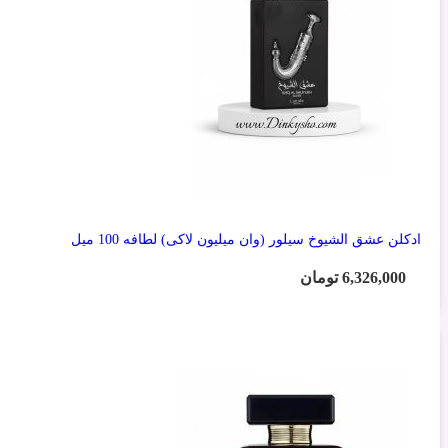
ادکلن عشق الشیوخ سیلور (وان میلیون لاکی) لطافه 100 میل
6,326,000
تومان