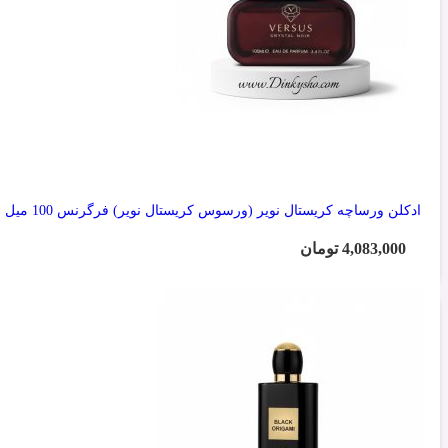
ادکلن ورساچه کریستال نویر (ورسوس کریستال نویر) فرگرنس 100 میل
4,083,000
تومان