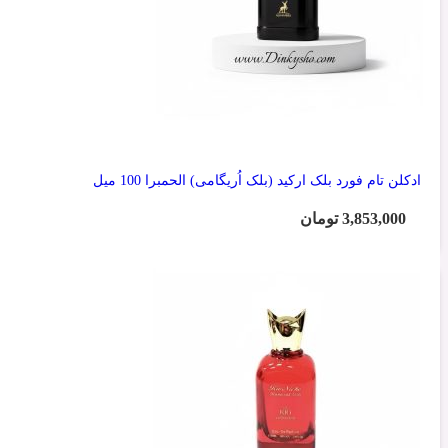
ادکلن تام فورد بلک ارکید (بلک اُریگامی) الحمبرا 100 میل
3,853,000
تومان