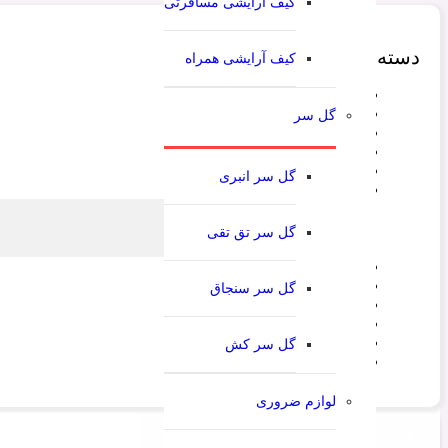
کیف آرایشی مسافرتی
دسته‌‌بندی محصولات
کیف آرایشی همراه
آینه
بدون دسته بندی
گل سر
برس
تل
شانه
گل سر انبری
عطر و ادکلن
عطر زنانه
گل سر تق تقی
عطر مردانه
کش
کلیپس
گل سر سنجاق
کیف آرایشی
گل سر
لوازم آرایشی و بهداشتی
گل سر کش
لوازم ضروری
لوازم ضروری