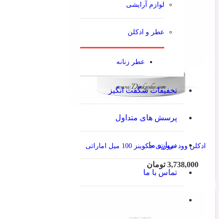
لوازم آرایشی
عطر و ادکلن
عطر زنانه
تخفیفات شگفت انگیز
پرسش های متداول
درباره ما
ادکلن وود صورتی جکوینز 100 میل اماراتی
3,738,000
تومان
تماس با ما