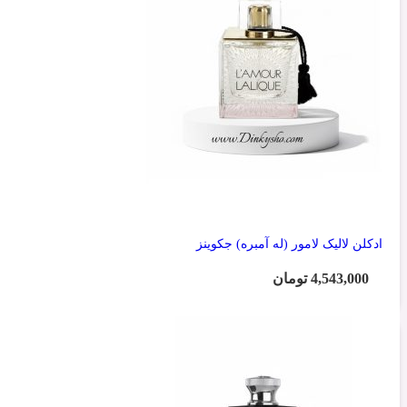
ادکلن لالیک لامور (له آمبره) جکوینز
4,543,000
تومان