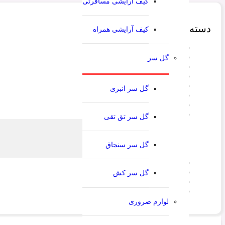
کیف آرایشی مسافرتی
دسته‌‌بندی محصولات
کیف آرایشی همراه
آینه
بدون دسته بندی
گل سر
برس
تل
شانه
گل سر انبری
عطر و ادکلن
کش
کلیپس
گل سر تق تقی
کلیپس بزرگ
کلیپس کوچک
گل سر سنجاق
کلیپس متوسط
کیف آرایشی
گل سر
گل سر کش
لوازم آرایشی و بهداشتی
لوازم ضروری
لوازم ضروری