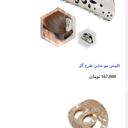
کلیپس مو شاین طرح گل
167,000
تومان